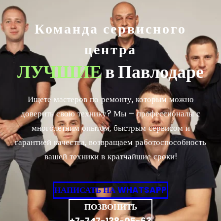
Команда сервисного
центра
ЛУЧШИЕ
в Павлодаре
Ищете мастеров по ремонту, которым можно
доверить свою технику? Мы – профессионалы с
многолетним опытом, быстрым сервисом и
гарантией качества, возвращаем работоспособность
вашей техники в кратчайшие сроки!
НАПИСАТЬ НА WHATSAPP
ПОЗВОНИТЬ
+7-747-138-05-63