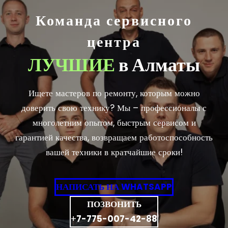
Команда сервисного
центра
ЛУЧШИЕ
в Алматы
Ищете мастеров по ремонту, которым можно
доверить свою технику? Мы – профессионалы с
многолетним опытом, быстрым сервисом и
гарантией качества, возвращаем работоспособность
вашей техники в кратчайшие сроки!
НАПИСАТЬ НА WHATSAPP
ПОЗВОНИТЬ
+
7-775-007-42-88